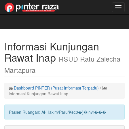
Toggl
navig
Informasi Kunjungan
Rawat Inap
RSUD Ratu Zalecha
Martapura
Dashboard PINTER (Pusat Informasi Terpadu)
/
Informasi Kunjungan Rawat Inap
Pasien Ruangan: Al-Hakim/Paru/Kec0�)�invr���