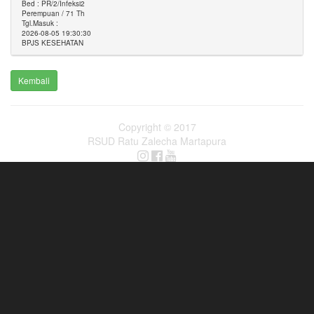
Bed : PR/2/Infeksi2
Perempuan / 71 Th
Tgl.Masuk :
2026-08-05 19:30:30
BPJS KESEHATAN
Kembali
Copyright © 2017
RSUD Ratu Zalecha Martapura