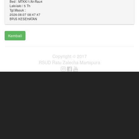
Bed : MTKK/1/Ar-Rau4
Laki-laki / 5 Th
Tgl.Masuk :
2026-08-07 08:47:47
BPJS KESEHATAN
Kembali
Copyright © 2017
RSUD Ratu Zalecha Martapura