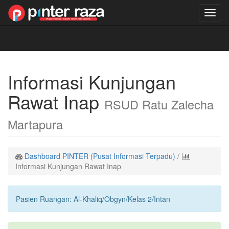
Toggl
navig
Informasi Kunjungan
Rawat Inap
RSUD Ratu Zalecha
Martapura
Dashboard PINTER (Pusat Informasi Terpadu)
/
Informasi Kunjungan Rawat Inap
Pasien Ruangan: Al-Khaliq/Obgyn/Kelas 2/Intan